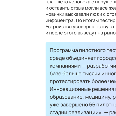
планшета человека с нарушен
и оставить отзыв могли все ж
новинки высказали люди с ог
инфоцентра. По итогам тести
Устройство усовершенствуют 
и после этого выведут на рыно
Программа пилотного тес
среде объединяет городс
компаниями — разработчи
базе больше тысячи инно
протестировать более чем
Инновационные решения к
образование, медицину, р
уже завершено 66 пилотны
стадии реализации», — р