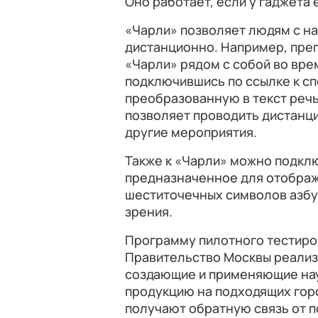
Оно работает, если у гаджета
«Чарли» позволяет людям с на
дистанционно. Например, пре
«Чарли» рядом с собой во вре
подключившись по ссылке к сп
преобразованную в текст речь
позволяет проводить дистанц
другие мероприятия.
Также к «Чарли» можно подклю
предназначенное для отображ
шеститочечных символов азбу
зрения.
Программу пилотного тестир
Правительство Москвы реализу
создающие и применяющие нау
продукцию на подходящих гор
получают обратную связь от п