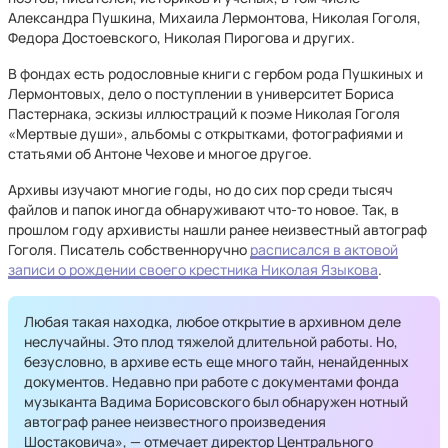
Александра Пушкина, Михаила Лермонтова, Николая Гоголя,
Федора Достоевского, Николая Пирогова и других.
В фондах есть родословные книги с гербом рода Пушкиных и
Лермонтовых, дело о поступлении в университет Бориса
Пастернака, эскизы иллюстраций к поэме Николая Гоголя
«Мертвые души», альбомы с открытками, фотографиями и
статьями об Антоне Чехове и многое другое.
Архивы изучают многие годы, но до сих пор среди тысяч
файлов и папок иногда обнаруживают что-то новое. Так, в
прошлом году архивисты нашли ранее неизвестный автограф
Гоголя. Писатель собственноручно
расписался в актовой
записи о рождении своего крестника Николая Языкова
.
Любая такая находка, любое открытие в архивном деле
неслучайны. Это плод тяжелой длительной работы. Но,
безусловно, в архиве есть еще много тайн, ненайденных
документов. Недавно при работе с документами фонда
музыканта Вадима Борисовского был обнаружен нотный
автограф ранее неизвестного произведения
Шостаковича», — отмечает директор Центрального