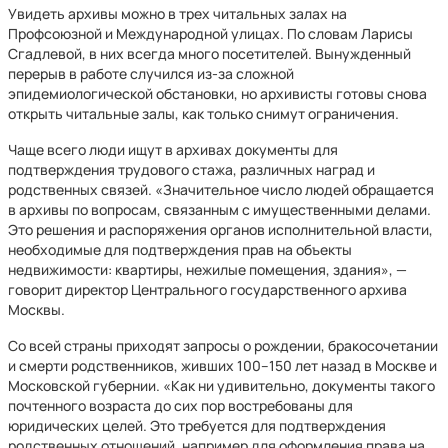
Увидеть архивы можно в трех читальных залах на
Профсоюзной и Международной улицах. По словам Ларисы
Сгадлевой, в них всегда много посетителей. Вынужденный
перерыв в работе случился из-за сложной
эпидемиологической обстановки, но архивисты готовы снова
открыть читальные залы, как только снимут ограничения.
Чаще всего люди ищут в архивах документы для
подтверждения трудового стажа, различных наград и
родственных связей. «Значительное число людей обращается
в архивы по вопросам, связанным с имущественными делами.
Это решения и распоряжения органов исполнительной власти,
необходимые для подтверждения прав на объекты
недвижимости: квартиры, нежилые помещения, здания», —
говорит директор Центрального государственного архива
Москвы.
Со всей страны приходят запросы о рождении, бракосочетании
и смерти родственников, живших 100–150 лет назад в Москве и
Московской губернии. «Как ни удивительно, документы такого
почтенного возраста до сих пор востребованы для
юридических целей. Это требуется для подтверждения
родственных отношений, например для оформления права на