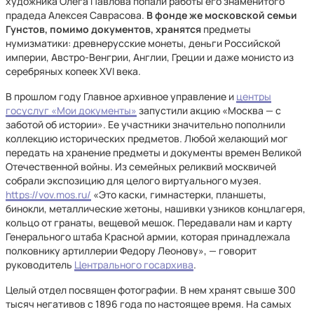
художника Олега Павлова попали работы его знаменитого
прадеда Алексея Саврасова.
В фонде же московской семьи
Гунстов, помимо документов, хранятся
предметы
нумизматики: древнерусские монеты, деньги Российской
империи, Австро-Венгрии, Англии, Греции и даже монисто из
серебряных копеек XVI века.
В прошлом году Главное архивное управление и
центры
госуслуг «Мои документы»
запустили акцию «Москва — с
заботой об истории». Ее участники значительно пополнили
коллекцию исторических предметов. Любой желающий мог
передать на хранение предметы и документы времен Великой
Отечественной войны. Из семейных реликвий москвичей
собрали экспозицию для целого виртуального музея.
https://vov.mos.ru/
«Это каски, гимнастерки, планшеты,
бинокли, металлические жетоны, нашивки узников концлагеря,
кольцо от гранаты, вещевой мешок. Передавали нам и карту
Генерального штаба Красной армии, которая принадлежала
полковнику артиллерии Федору Леонову», — говорит
руководитель
Центрального госархива
.
Целый отдел посвящен фотографии. В нем хранят свыше 300
тысяч негативов с 1896 года по настоящее время. На самых