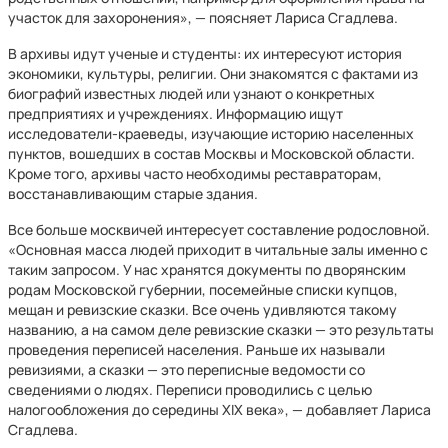
участок для захоронения», — поясняет Лариса Сгадлева.
В архивы идут ученые и студенты: их интересуют история
экономики, культуры, религии. Они знакомятся с фактами из
биографий известных людей или узнают о конкретных
предприятиях и учреждениях. Информацию ищут
исследователи-краеведы, изучающие историю населенных
пунктов, вошедших в состав Москвы и Московской области.
Кроме того, архивы часто необходимы реставраторам,
восстанавливающим старые здания.
Все больше москвичей интересует составление родословной.
«Основная масса людей приходит в читальные залы именно с
таким запросом. У нас хранятся документы по дворянским
родам Московской губернии, посемейные списки купцов,
мещан и ревизские сказки. Все очень удивляются такому
названию, а на самом деле ревизские сказки — это результаты
проведения переписей населения. Раньше их называли
ревизиями, а сказки — это переписные ведомости со
сведениями о людях. Переписи проводились с целью
налогообложения до середины XIX века», — добавляет Лариса
Сгадлева.