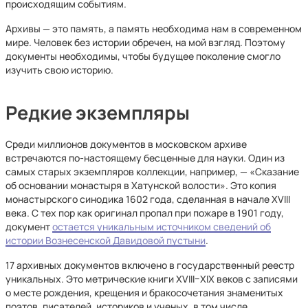
происходящим событиям.
Архивы — это память, а память необходима нам в современном
мире. Человек без истории обречен, на мой взгляд. Поэтому
документы необходимы, чтобы будущее поколение смогло
изучить свою историю.
Редкие экземпляры
Среди миллионов документов в московском архиве
встречаются по-настоящему бесценные для науки. Один из
самых старых экземпляров коллекции, например, — «Сказание
об основании монастыря в Хатунской волости». Это копия
монастырского синодика 1602 года, сделанная в начале XVIII
века. С тех пор как оригинал пропал при пожаре в 1901 году,
документ
остается уникальным источником сведений об
истории Вознесенской Давидовой пустыни
.
17 архивных документов включено в государственный реестр
уникальных. Это метрические книги XVIII–XIX веков с записями
о месте рождения, крещения и бракосочетания знаменитых
поэтов, писателей, историков и ученых, в том числе