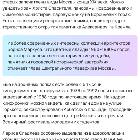
старых запечатлены виды Москвы конца XIX века. Можно
увидеть храм Христа Спасителя, панорамы Новодевичьего и
Симонова монастырей, паровую конку на Воробьевых горах.
Есть в коллекции и репортажные снимки, например кадр с
торжественного открытия памятника Александру II в Кремле.
Из более современных интересны коллекции архитектора
Бориса Маркуса. Это цветные слайды 1960–1980-х годов,
на которых запечатлены исторические усадьбы,
памятники городской исторической застройки», —
отмечает глава Центрального главархива Москвы.
Еще на архивных полках есть более 4,5 тысячи
кинодокументов, датируемых с 1936 по 1992 год и столько же
видеозаписей с 1988 года по настоящее время. На кадрах
кинохроники можно увидеть, как двигали дома на улице
Горького, реконструировали Арбатскую площадь, проводили
археологические раскопки в центре Москвы и встречали
Всемирный фестиваль молодежи и студентов.
Лариса Сгадлева особенно выделила из видеоколлекции
хронику воссоздания храма Христа Спасителя. В 1990-е