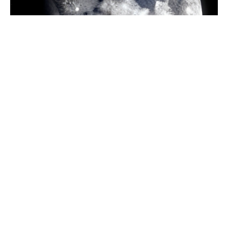
17 апреля в 14:32
Новый тип диабета, «рождение» лунных кратеров и
другие новости науки
17 апреля в 11:00
Премьеры недели: истории, от которых не
оторваться