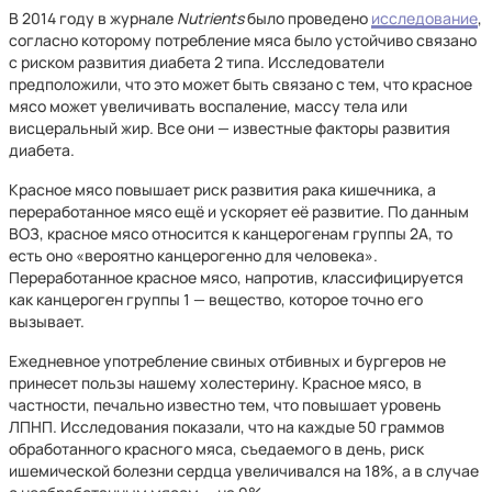
В 2014 году в журнале
Nutrients
было проведено
исследование
,
согласно которому потребление мяса было устойчиво связано
с риском развития диабета 2 типа. Исследователи
предположили, что это может быть связано с тем, что красное
мясо может увеличивать воспаление, массу тела или
висцеральный жир. Все они — известные факторы развития
диабета.
Красное мясо повышает риск развития рака кишечника, а
переработанное мясо ещё и ускоряет её развитие. По данным
ВОЗ, красное мясо относится к канцерогенам группы 2А, то
есть оно «вероятно канцерогенно для человека».
Переработанное красное мясо, напротив, классифицируется
как канцероген группы 1 — вещество, которое точно его
вызывает.
Ежедневное употребление свиных отбивных и бургеров не
принесет пользы нашему холестерину. Красное мясо, в
частности, печально известно тем, что повышает уровень
ЛПНП. Исследования показали, что на каждые 50 граммов
обработанного красного мяса, съедаемого в день, риск
ишемической болезни сердца увеличивался на 18%, а в случае