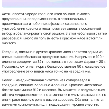
Хотя новости о вреде красного мяса обычно немного
преувеличены, осведомленность о потенциальных
преимуществах и побочных эффектах ежедневного
употребления красного мяса помогает сделать осознанный
выбор и сбалансировать свой рацион. В этой небольшой статье
разберёмся, много ли пользы есть в красном мясе и стоит ли
оно того.
Говядина, оленина и другое красное мясо является одним из
самых высокобелковых продуктов питания. Например, в 100 г
оленины содержится 32 г протеина, а в говяжьем фарше — 20 г.
Поскольку суточная норма белка составляет 50 г, ежедневное
употребление этих видов мяса точно не навредит мы.
Белок — не единственная питательная суперзвезда в
говядине, свинине, баранине и оленине. Красное мясо также
богато витамином В12 и железом. Вы можете не задумываться
об этих микроэлементах, не замечая их в мультивитаминах, но
они играют важную роль в вашем здоровье. Оба они являются
важными компонентами для поддержания уровня энергии.