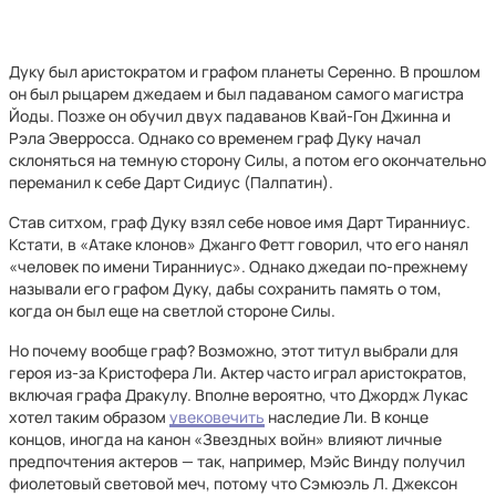
Дуку был аристократом и графом планеты Серенно. В прошлом
он был рыцарем джедаем и был падаваном самого магистра
Йоды. Позже он обучил двух падаванов Квай-Гон Джинна и
Рэла Эверросса. Однако со временем граф Дуку начал
склоняться на темную сторону Силы, а потом его окончательно
переманил к себе Дарт Сидиус (Палпатин).
Став ситхом, граф Дуку взял себе новое имя Дарт Тиранниус.
Кстати, в «Атаке клонов» Джанго Фетт говорил, что его нанял
«человек по имени Тиранниус». Однако джедаи по-прежнему
называли его графом Дуку, дабы сохранить память о том,
когда он был еще на светлой стороне Силы.
Но почему вообще граф? Возможно, этот титул выбрали для
героя из-за Кристофера Ли. Актер часто играл аристократов,
включая графа Дракулу. Вполне вероятно, что Джордж Лукас
хотел таким образом
увековечить
наследие Ли. В конце
концов, иногда на канон «Звездных войн» влияют личные
предпочтения актеров — так, например, Мэйс Винду получил
фиолетовый световой меч, потому что Сэмюэль Л. Джексон