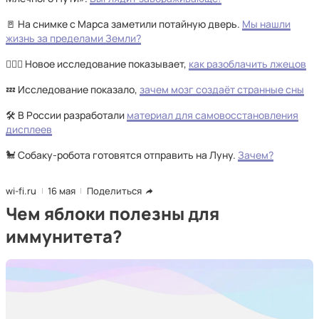
🚪 На снимке с Марса заметили потайную дверь.
Мы нашли
жизнь за пределами Земли?
🕵🏻‍♂️ Новое исследование показывает,
как разоблачить лжецов
💤 Исследование показало,
зачем мозг создаёт странные сны
🛠️ В России разработали
материал для самовосстановления
дисплеев
🐩 Собаку-робота готовятся отправить на Луну.
Зачем?
wi-fi.ru
16 мая
Поделиться
Чем яблоки полезны для
иммунитета?