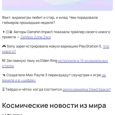
Факт: видеоигры любит и стар, и млад. Чем порадовала
геймеров прошедшая неделя?
👩🏻‍🎤 Авторы Genshin Impact показали трейлер своего нового
проекта —
Zenless Zone Zero
🎮 Sony зарегистрировала новую вариацию PlayStation 5.
Что
нового?
🎼 Заглавную тему из Elden Ring
исполнили в 15 музыкальных
стилях
🔫 Создатели Max Payne 3 переиздадут саундтрек к игре
на
виниле и в «цифре»
⏳ Твёрдо и чётко: когда состоится
релиз ремейка Dead Space?
Космические новости из мира