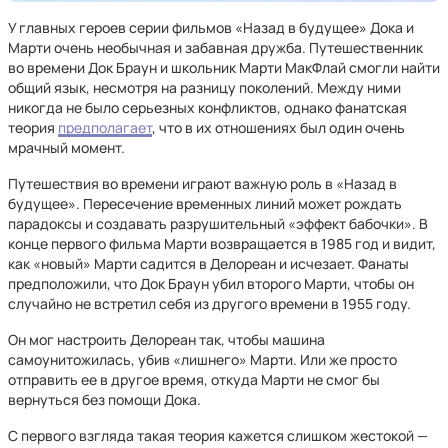
У главных героев серии фильмов «Назад в будущее» Дока и
Марти очень необычная и забавная дружба. Путешественник
во времени Док Браун и школьник Марти МакФлай смогли найти
общий язык, несмотря на разницу поколений. Между ними
никогда не было серьезных конфликтов, однако фанатская
теория
предполагает
, что в их отношениях был один очень
мрачный момент.
Путешествия во времени играют важную роль в «Назад в
будущее». Пересечение временных линий может рождать
парадоксы и создавать разрушительный «эффект бабочки». В
конце первого фильма Марти возвращается в 1985 год и видит,
как «новый» Марти садится в Делореан и исчезает. Фанаты
предположили, что Док Браун убил второго Марти, чтобы он
случайно не встретил себя из другого времени в 1955 году.
Он мог настроить Делореан так, чтобы машина
самоунитожилась, убив «лишнего» Марти. Или же просто
отправить ее в другое время, откуда Марти не смог бы
вернуться без помощи Дока.
С первого взгляда такая теория кажется слишком жестокой —