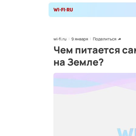
wi-fi.ru
9 января
Поделиться
Чем питается с
на Земле?