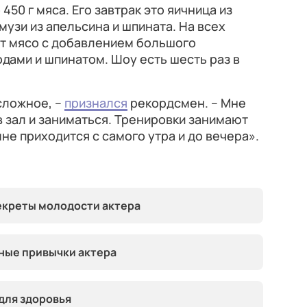
50 г мяса. Его завтрак это яичница из
смузи из апельсина и шпината. На всех
ст мясо с добавлением большого
годами и шпинатом. Шоу есть шесть раз в
сложное, –
признался
рекордсмен. – Мне
в зал и заниматься. Тренировки занимают
мне приходится с самого утра и до вечера».
Секреты молодости актера
зные привычки актера
для здоровья