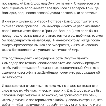
постаревший Дамблдор над Омутом памяти. Скорее всего, в
этой сцене он вспоминает свое прошлое с Геллером Грин-де-
Вальдом, ведь после роковой дуэли волшебники расстались.
В книгах и фильмах о «Гарри Поттере» Дамблдор тщательно
скрывал свое прошлое — он никогда ничего не рассказывал о
своей семье и тем более о Грин-де-Вальде (хотя если бы он
предупредил остальных о планах темного волшебника, то смог
бы предотвратить немало бед). Именно поэтому когда после
смерти профессора вышла его биография, книга мгновенно
стала бестселлером и удивила магический мир.
Эта подтверждает и его одержимость Омутом памяти:
Дамблдор постоянно использовал этот магический предмет,
чтобы избавляться от болезненных воспоминаний. Однако в
сцене из нового фильма Дамблдор почему-то рассуждает об
их важности.
И все же стоит отметить, что пока мы не знаем контекст его
слов в новых «Фантастических тварях». Дамблдор всегда был
сложным персонажем и, возможно, он произносит эту речь,
чтобы другие не повторяли его ошибок. Довольно странно, что
события «Фантастических тварей» ничему его не научили и он