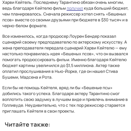
Харви Кейтель. Последнему Тарантино обязан очень многим,
ведь благодаря Кейтелю фильм
получил
куда больший бюджет,
чем планировалось. Сначала режиссер хотел снять «Бешеных
псов» вместе со своими друзьями при бюджете в $30 тысяч и в
черно-белом формате.
Все изменилось, когда продюсер Лоурен Бендер показал
сценарий своему предподавателю по актерскому искусству. А
жена преподавателя передала сценарий Харви Кейтелю — ему
настолько понравилась идея «Бешеных псов», что он вызвался
помогать продюссировать фильм. Именно благодаря Кейтелю
бюджет картины увеличился до $1,5 миллиона. Актер также
оплатил прослушивания в Нью-Йорке, где он нашел Стива
Бушеми, Мадсена и Рота.
Если бы не помощь Кейтеля, вряд ли бы «Бешеные псы»
добились такого успеха. Благодаря актеру Тарантино смог
воплотить свою задумку в лучшем виде и привлечь внимание в
Голливуде. Неудивительно, что с тех пор режиссер старается
приглашать Кейтеля в свои проекты.
Читайте также: