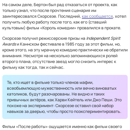
На самом деле, Бертон был рад отказаться от проекта, как
только узнал, что после прочтения сценария им
заинтересовался Скорсезе. Последний,
как сообщается
, хотел
получить любую работу после того, как его (ставший
культовым) фильм «Король комедии» провалился в прокате.
Скорсезе получил режиссерские призы на
Independent Spirit
Awards
и Каннском фестивале в 1985 году за этот фильм, но,
кроме этого, на эту мрачную комедию практически не обратили
внимания. Несмотря на несколько запоминающихся ролей
второго плана, отсутствие звезд могло снизить интерес к
фильму как тогда, так и сейчас.
Те, кто ищет в фильме только членов мафии,
всеобъемлющую мужественность или вечно виноватых
католиков, будут разочарованы. Не видно и таких
привычных актёров, как Харви Кейтель или Джо Пеши. Это
похоже на эксперимент: Скорсезе оставил свой набор
навыков за дверью, чтобы просто поэкспериментировать.
Фильм «После работы» ощущается именно как фильм своего