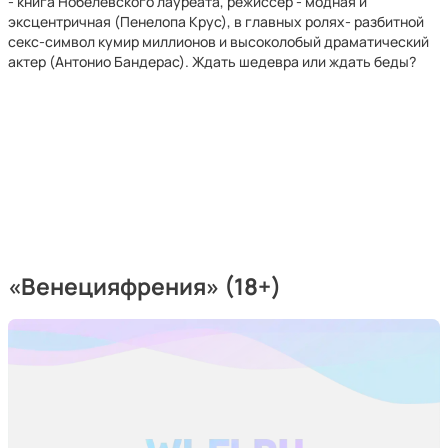
- книга Нобелевского лауреата, режиссер - модная и
эксцентричная (Пенелопа Крус), в главных ролях- разбитной
секс-символ кумир миллионов и высоколобый драматический
актер (Антонио Бандерас). Ждать шедевра или ждать беды?
«Венецияфрения» (18+)