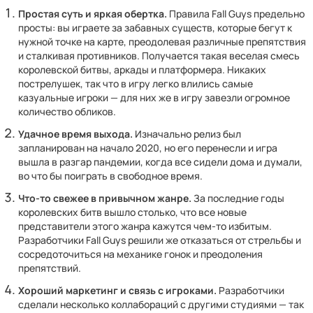
Простая суть и яркая обертка.
Правила Fall Guys предельно
просты: вы играете за забавных существ, которые бегут к
нужной точке на карте, преодолевая различные препятствия
и сталкивая противников. Получается такая веселая смесь
королевской битвы, аркады и платформера. Никаких
пострелушек, так что в игру легко влились самые
казуальные игроки — для них же в игру завезли огромное
количество обликов.
Удачное время выхода.
Изначально релиз был
запланирован на начало 2020, но его перенесли и игра
вышла в разгар пандемии, когда все сидели дома и думали,
во что бы поиграть в свободное время.
Что-то свежее в привычном жанре.
За последние годы
королевских битв вышло столько, что все новые
представители этого жанра кажутся чем-то избитым.
Разработчики Fall Guys решили же отказаться от стрельбы и
сосредоточиться на механике гонок и преодоления
препятствий.
Хороший маркетинг и связь с игроками.
Разработчики
сделали несколько коллабораций с другими студиями — так