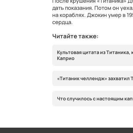
После крушения «Титаника» Д
дать показания. Потом он уех
на кораблях. Джокин умер в 19
сердца.
Читайте также:
Культовая цитата из Титаника
Каприо
«Титаник челлендж» захватил T
Что случилось с настоящим ка