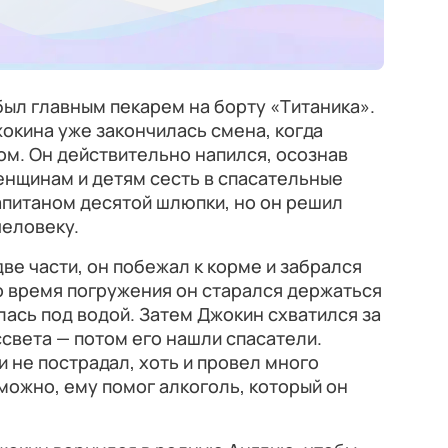
был главным пекарем на борту «Титаника».
жокина уже закончилась смена, когда
ом. Он действительно напился, осознав
енщинам и детям сесть в спасательные
апитаном десятой шлюпки, но он решил
человеку.
ве части, он побежал к корме и забрался
Во время погружения он старался держаться
алась под водой. Затем Джокин схватился за
света — потом его нашли спасатели.
и не пострадал, хоть и провел много
можно, ему помог алкоголь, который он