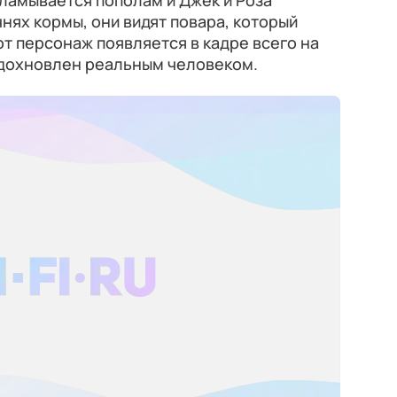
ламывается пополам и Джек и Роза
нях кормы, они видят повара, который
от персонаж появляется в кадре всего на
вдохновлен реальным человеком.