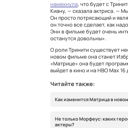
намекнула
, что будет с Трини
Киану, — сказала актриса. — Мы
Он просто потрясающий и явля
он точно все сделает, как над
Энн в фильме будет очень инт
останутся довольны».
О роли Тринити существует нес
новом фильме она станет Избр
«Матрице» она будет програм
выйдет в кино и на HBO Max 16
Читайте также:
Как изменится Матрица в ново
Не только Морфеус: каких гер
актеры?