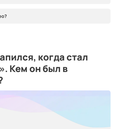
ео?
апился, когда стал
. Кем он был в
?