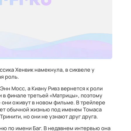
сика Хенвик намекнула, в сиквеле у
я роль.
Энн Мосс, а Киану Ривз вернется к роли
и в финале третьей «Матрицы», поэтому
е они оживут в новом фильме. В трейлере
вет обычной жизнью под именем Томаса
Тринити, но они не узнают друг друга.
ню по имени Баг. В недавнем интервью она