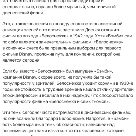
материал был написан для взрослой аудитории и,
следовательно, гораздо более мрачный, чем типичный
диснеевский фильм.
Это, а также опасения по поводу сложности реалистичной
анимации оленей в то время, заставило Диснея отложить
фильм до выхода «Белоснежки» в 1942 году. Хотя «Бэмби» сам
по себе является замечательным фильмом, «Белоснежка»
в конечном счете была правильным выбором для первого
фильма Disney, проложив путь для компании, которой она
является сегодня.
Если бы вместо «Белоснежки» был выпущен «Бэмби»,
компания Disney, скорее всего, не получила бы такой
популярности у зрителей. Белоснежка уходит корнями в 1930-е
годы, ее стойкость в трудные времена нашла отклик у зрителей
эпохи депрессии и вселила в них надежду, что способствовало
популярности фильма «Белоснежка и семь гномов».
Эти темы сегодня часто встречаются в диснеевских фильмах,
но они возникли благодаря Белоснежке. Напротив, в «Бэмби»
есть более мрачные темы об опасности, нависшей над
лесными существами из-за контакта с человеком, которые,