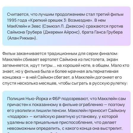
Считается, что лучшим продолжением стал третий фильм
1995 года «Крепкий орешек 3: Возмездие». В нем
МакКлейн и Зевс (Сэмюэл Л. Джексон) сражаются против
Саймона Грубера (Джереми Айронс), брата Ганса Грубера
(Алан Рикман).
Фильм заканчивается традиционным для серии финалом:
Макклейн сбивает вертолет Саймона из пистолета, экран
затемняется, идут титры... на хорошей ноте, в общем. Мало кто
знает, но у фильма была и более мрачная альтернативная
концовка — в ней Саймон сбегает, а Макклейн догоняет его
спустя несколько месяцев, чтобы сыграть в русскую рулетку:
Полиция Нью-Йорка и ФБР подозревают, что Макклейн сам
причастен к показанному в фильме ограблению — поэтому
его уволили и лишили пенсии. Макклейн приносит Саймону
«подарок» — китайскую ракетную установку, у которой
удалены все прицельные приспособления, что делает
невозможным определить, с какого конца она выстрелит.