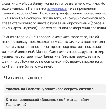
схватки с Мейсом Винду, когда тот отразил в него молнию. Но
еще внешность Палпатина
изменилась
из-за проявления
темной стороны Силы. Похожая трансформация произошла и с
Энакином Скайуокером: после того, как он убил юнлингов его
глаза стали желтого цвета с кровавыми прожилками (совсем
как у Дарта Сидиуса). Все это признаки осквернения его души.
Темная сторона Силы способна искажать тело того, кто ей
активно пользуется. Возможно, у Дарта Сидиуса всегда была
такая жуткая внешность и он просто скрывал ее с помощью
ситхской иллюзией. Молния Силы смогла ее разрушить и мир
увидел настоящее лицо Палпатина. Это подтверждает и тот
факт, что у Люка не осталось каких-либо шрамов после того,
как Палпатин бил его молнией.
Читайте также:
Удалось ли Палпатину узнать все секреты ситхов?
Кто из персонажей «Звездных войн» знал тайну
Палпатина?