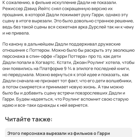
К сожалению, в фильме искупление Дадли не показали.
Режиссер Дэвид Йейтс снял сокращенную версию их
прощания, в которой Дадли пожимает руку Гарри, однако эту
сцену в итоге вырезали. Это было довольно странное решение,
ведь без такой сцены вся сюжетная арка Дурслей так ни к чему
и не привела.
По канону в дальнейшем Дадли поддерживал дружеские
отношения с Поттером. Можно было бы раскрыть эту эволюцию
персонажа в спин-оффе «Гарри Поттера» про то, как дети
Дадли попали в Хогвартс. Кстати, Джоан Роулинг хотела, чтобы
они появились на Платформе 9 ¾ в эпилоге последней книги,
но передумала. Можно вернуться к этой идее и показать, как
Дадли сначала не признает тот факт, что его дети волшебники,
а потом смиряется и принимает новую жизнь. А там можно
было бы и добавить сцену встречи повзрослевших Дадли и
Гарри. Будем надеяться, что Роулинг вспомнит свою старую
идею и все-таки однажды к ней вернется.
Читайте также:
Этого персонажа вырезали из фильмов о Гарри