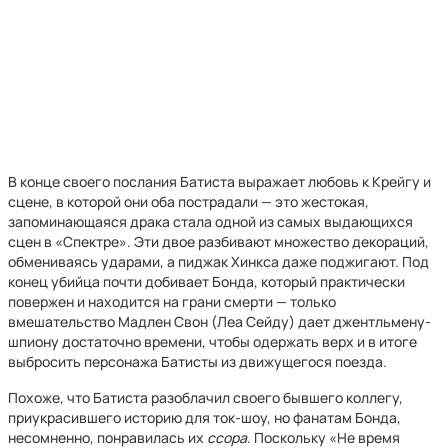
В конце своего послания Батиста выражает любовь к Крейгу и
сцене, в которой они оба пострадали — это жестокая,
запоминающаяся драка стала одной из самых выдающихся
сцен в «Спектре». Эти двое разбивают множество декораций,
обмениваясь ударами, а пиджак Хинкса даже поджигают. Под
конец убийца почти добивает Бонда, который практически
повержен и находится на грани смерти — только
вмешательство Мадлен Свон (Леа Сейду) дает джентльмену-
шпиону достаточно времени, чтобы одержать верх и в итоге
выбросить персонажа Батисты из движущегося поезда.
Похоже, что Батиста разоблачил своего бывшего коллегу,
приукрасившего историю для ток-шоу, но фанатам Бонда,
несомненно, понравилась их
ссора
. Поскольку «Не время