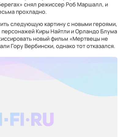
берегах» снял режиссер Роб Маршалл, и
есьма прохладно.
тить следующую картину с новыми героями,
а персонажей Киры Найтли и Орландо Блума
ежиссировать новый фильм «Мертвецы не
али Гору Вербински, однако тот отказался.