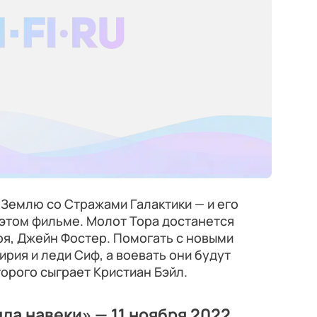
 Землю со Стражами Галактики — и его
 этом фильме. Молот Тора достанется
я, Джейн Фостер. Помогать с новыми
рия и леди Сиф, а воевать они будут
торого сыграет Кристиан Бэйл.
да навеки» — 11 ноября 2022