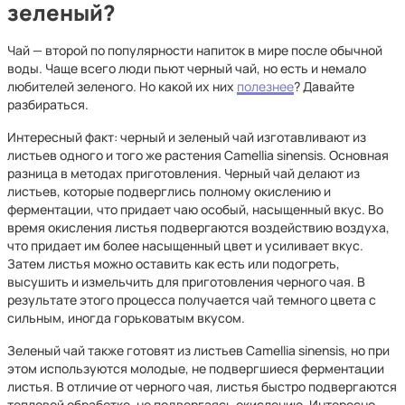
зеленый?
Чай — второй по популярности напиток в мире после обычной
воды. Чаще всего люди пьют черный чай, но есть и немало
любителей зеленого. Но какой их них
полезнее
? Давайте
разбираться.
Интересный факт: черный и зеленый чай изготавливают из
листьев одного и того же растения Camellia sinensis. Основная
разница в методах приготовления. Черный чай делают из
листьев, которые подверглись полному окислению и
ферментации, что придает чаю особый, насыщенный вкус. Во
время окисления листья подвергаются воздействию воздуха,
что придает им более насыщенный цвет и усиливает вкус.
Затем листья можно оставить как есть или подогреть,
высушить и измельчить для приготовления черного чая. В
результате этого процесса получается чай темного цвета с
сильным, иногда горьковатым вкусом.
Зеленый чай также готовят из листьев Camellia sinensis, но при
этом используются молодые, не подвергшиеся ферментации
листья. В отличие от черного чая, листья быстро подвергаются
тепловой обработке, не подвергаясь окислению. Интересно,