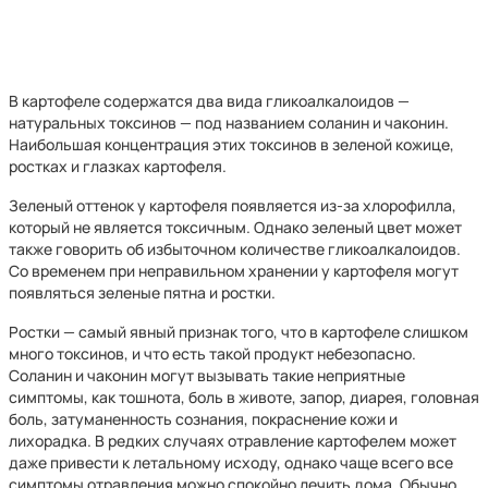
В картофеле содержатся два вида гликоалкалоидов —
натуральных токсинов — под названием соланин и чаконин.
Наибольшая концентрация этих токсинов в зеленой кожице,
ростках и глазках картофеля.
Зеленый оттенок у картофеля появляется из-за хлорофилла,
который не является токсичным. Однако зеленый цвет может
также говорить об избыточном количестве гликоалкалоидов.
Со временем при неправильном хранении у картофеля могут
появляться зеленые пятна и ростки.
Ростки — самый явный признак того, что в картофеле слишком
много токсинов, и что есть такой продукт небезопасно.
Соланин и чаконин могут вызывать такие неприятные
симптомы, как тошнота, боль в животе, запор, диарея, головная
боль, затуманенность сознания, покраснение кожи и
лихорадка. В редких случаях отравление картофелем может
даже привести к летальному исходу, однако чаще всего все
симптомы отравления можно спокойно лечить дома. Обычно