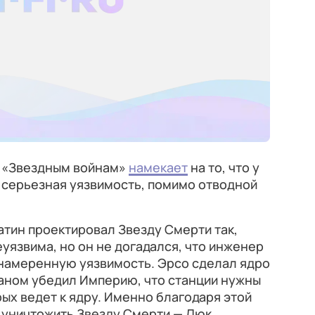
о «Звездным войнам»
намекает
на то, что у
 серьезная уязвимость, помимо отводной
атин проектировал Звезду Смерти так,
уязвима, но он не догадался, что инженер
 намеренную уязвимость. Эрсо сделал ядро
аном убедил Империю, что станции нужны
рых ведет к ядру. Именно благодаря этой
 уничтожить Звезду Смерти — Люк