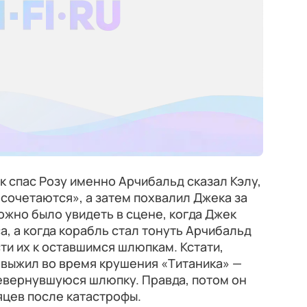
к спас Розу именно Арчибальд сказал Кэлу,
сочетаются», а затем похвалил Джека за
ожно было увидеть в сцене, когда Джек
а, а когда корабль стал тонуть Арчибальд
ти их к оставшимся шлюпкам. Кстати,
 выжил во время крушения «Титаника» —
ревернувшуюся шлюпку. Правда, потом он
яцев после катастрофы.