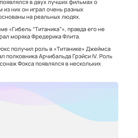
 появлялся в двух лучших фильмах о
 из них он играл очень разных
основаны на реальных людях.
ме «Гибель “Титаника”», правда его не
грал моряка Фредерика Флита.
Фокс получил роль в «Титанике» Джеймса
ал полковника Арчибальда Грэйси IV. Роль
сонаж Фокса появлялся в нескольких