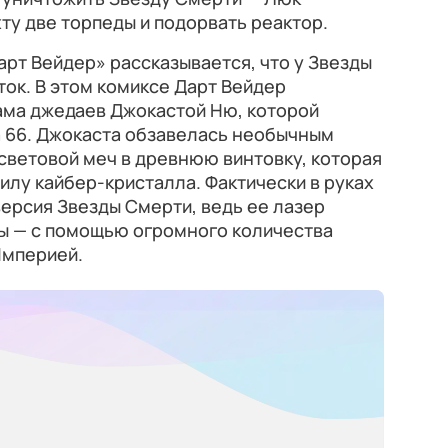
ту две торпеды и подорвать реактор.
арт Вейдер» рассказывается, что у Звезды
ок. В этом комиксе Дарт Вейдер
ама джедаев Джокастой Ню, которой
а 66. Джокаста обзавелась необычным
световой меч в древнюю винтовку, которая
илу кайбер-кристалла. Фактически в руках
ерсия Звезды Смерти, ведь ее лазер
пы — с помощью огромного количества
Империей.