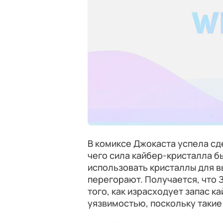
В комиксе Джокаста успела сд
чего сила кайбер-кристалла бы
использовать кристаллы для в
перегорают. Получается, что З
того, как израсходует запас к
уязвимостью, поскольку такие