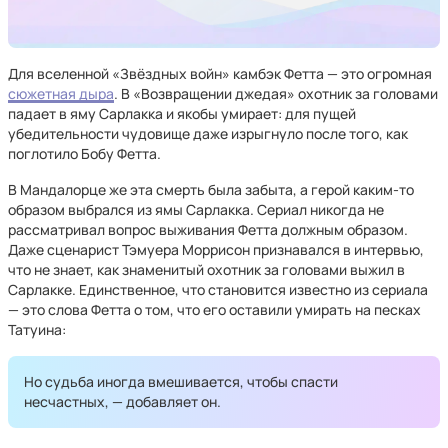
Для вселенной «Звёздных войн» камбэк Фетта — это огромная
сюжетная дыра
. В «Возвращении джедая» охотник за головами
падает в яму Сарлакка и якобы умирает: для пущей
убедительности чудовище даже изрыгнуло после того, как
поглотило Бобу Фетта.
В Мандалорце же эта смерть была забыта, а герой каким-то
образом выбрался из ямы Сарлакка. Сериал никогда не
рассматривал вопрос выживания Фетта должным образом.
Даже сценарист Тэмуера Моррисон признавался в интервью,
что не знает, как знаменитый охотник за головами выжил в
Сарлакке. Единственное, что становится известно из сериала
— это слова Фетта о том, что его оставили умирать на песках
Татуина:
Но судьба иногда вмешивается, чтобы спасти
несчастных, — добавляет он.