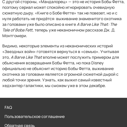
С другой стороны, «Мандалорец» — это не история Бобы Фетта,
поэтому сериал может спокойно игнорировать очевидную
сюжетную дыру. «Книге о Бобе Фетте» так не повезет, но и с
нуля работать не придётся: выживание знаменитого охотника
за головами уже было описано в книге
A Barve Like That: The
Tale of Boba Fett
, теперь уже неканоничном рассказе Дж. Д.
Монтгомери.
Видимо, некоторые элементы из неканонических историй
«Звездных войн» готовятся вернуться в «семью». Учитывая
это,
A Barve Like That
вполне может послужить примером для
объяснения возвращения Бобы Фетта, но пока Disney
официально не объяснит историю Бобы Фетта, выживание
охотника за головами является огромной сюжетной дырой с
любой точки зрения. Узнать, как выжил самый известный
хедхантер галактики, мы сможем уже в этом декабре.
FAQ
Пользовательское соглашение
Обратная связь