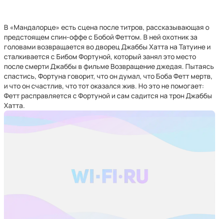
В «Мандалорце» есть сцена после титров, рассказывающая о
предстоящем спин-оффе с Бобой Феттом. В ней охотник за
головами возвращается во дворец Джаббы Хатта на Татуине и
сталкивается с Бибом Фортуной, который занял это место
после смерти Джаббы в фильме Возвращение джедая. Пытаясь
спастись, Фортуна говорит, что он думал, что Боба Фетт мертв,
и что он счастлив, что тот оказался жив. Но это не помогает:
Фетт расправляется с Фортуной и сам садится на трон Джаббы
Хатта.