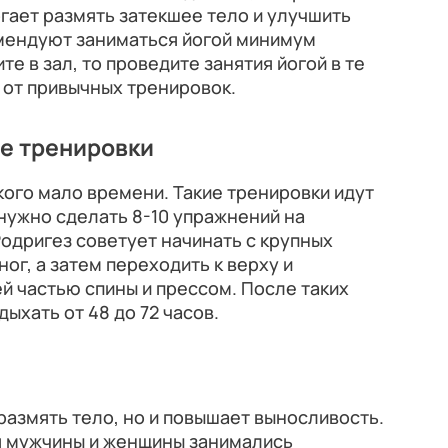
огает размять затекшее тело и улучшить
мендуют заниматься йогой минимум
те в зал, то проведите занятия йогой в те
т от привычных тренировок.
ые тренировки
кого мало времени. Такие тренировки идут
 нужно сделать 8-10 упражнений на
одригез советует начинать с крупных
ног, а затем переходить к верху и
й частью спины и прессом. После таких
ыхать от 48 до 72 часов.
размять тело, но и повышает выносливость.
я мужчины и женщины занимались