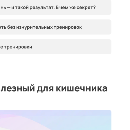
нь — и такой результат. В чем же секрет?
еть без изнурительных тренировок
ле тренировки
олезный для кишечника