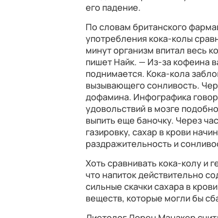
его падение.
По словам британского фарма
употребления кока-колы сравн
минут организм впитал весь к
пишет Найк. — Из-за кофеина 
поднимается. Кока-кола забл
вызывающего сонливость. Чер
дофамина. Инфографика говори
удовольствий в мозге подобно
выпить еще баночку. Через час
газировку, сахар в крови начин
раздражительность и сонливо
Хоть сравнивать кока-колу и г
что напиток действительно со
сильные скачки сахара в крови
веществ, которые могли бы сб
Диетолог Лорен Манакер счита