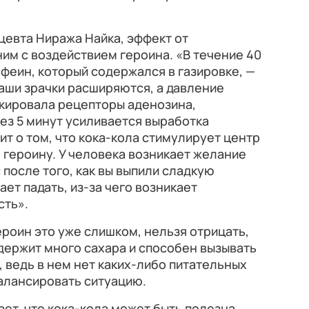
цевта Ниража Найка, эффект от
им с воздействием героина. «В течение 40
офеин, который содержался в газировке, —
ваши зрачки расширяются, а давление
окировала рецепторы аденозина,
ез 5 минут усиливается выработка
т о том, что кока-кола стимулирует центр
 героину. У человека возникает желание
 после того, как вы выпили сладкую
ает падать, из-за чего возникает
сть».
ероин это уже слишком, нельзя отрицать,
держит много сахара и способен вызывать
, ведь в нем нет каких-либо питательных
алансировать ситуацию.
ет, что кока-кола может быть полезна