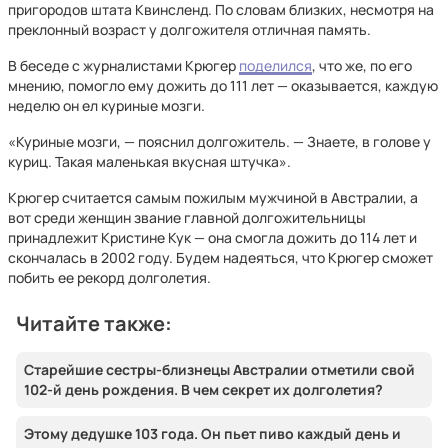
пригородов штата Квинсленд. По словам близких, несмотря на
преклонный возраст у долгожителя отличная память.
В беседе с журналистами Крюгер
поделился
, что же, по его
мнению, помогло ему дожить до 111 лет — оказывается, каждую
неделю он ел куриные мозги.
«Куриные мозги, — пояснил долгожитель. — Знаете, в голове у
куриц. Такая маленькая вкусная штучка».
Крюгер считается самым пожилым мужчиной в Австралии, а
вот среди женщин звание главной долгожительницы
принадлежит Кристине Кук — она смогла дожить до 114 лет и
скончалась в 2002 году. Будем надеяться, что Крюгер сможет
побить ее рекорд долголетия.
Читайте также:
Старейшие сестры-близнецы Австралии отметили свой
102-й день рождения. В чем секрет их долголетия?
Этому дедушке 103 года. Он пьет пиво каждый день и