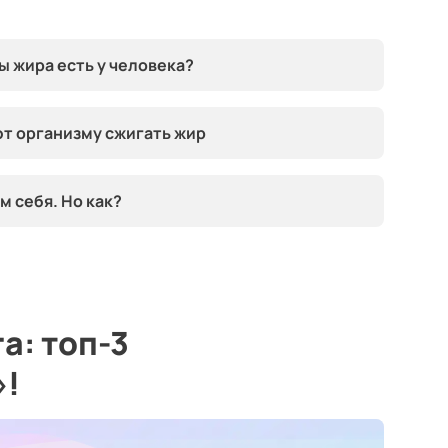
ы жира есть у человека?
ют организму сжигать жир
м себя. Но как?
а: топ-3
»!