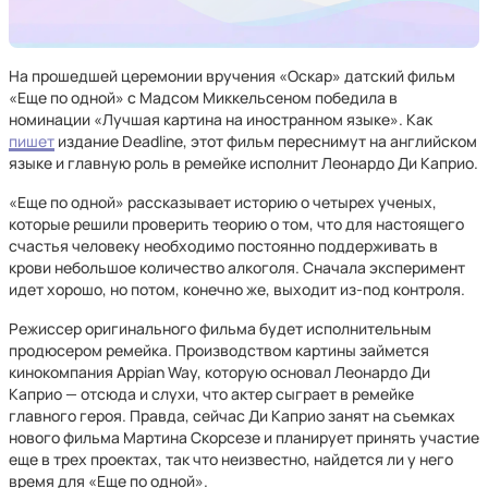
На прошедшей церемонии вручения «Оскар» датский фильм
«Еще по одной» с Мадсом Миккельсеном победила в
номинации «Лучшая картина на иностранном языке». Как
пишет
издание Deadline, этот фильм переснимут на английском
языке и главную роль в ремейке исполнит Леонардо Ди Каприо.
«Еще по одной» рассказывает историю о четырех ученых,
которые решили проверить теорию о том, что для настоящего
счастья человеку необходимо постоянно поддерживать в
крови небольшое количество алкоголя. Сначала эксперимент
идет хорошо, но потом, конечно же, выходит из-под контроля.
Режиссер оригинального фильма будет исполнительным
продюсером ремейка. Производством картины займется
кинокомпания Appian Way, которую основал Леонардо Ди
Каприо — отсюда и слухи, что актер сыграет в ремейке
главного героя. Правда, сейчас Ди Каприо занят на съемках
нового фильма Мартина Скорсезе и планирует принять участие
еще в трех проектах, так что неизвестно, найдется ли у него
время для «Еще по одной».