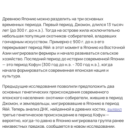
Древнюю Японию можно разделить на три основных
временных периода. Первый период, Джомон, длился 13 тысяч
лет (до 300 г. до н.э.). Тогда на острове жила исключительно
небольшая популяция охотников-собирателей, владевших
гончарным искусством. Примерно с 900 г. до н.э его
перекрывает период Яёй: в этот момент в Японию из Восточной
Азии мигрировали фермеры и начало развиваться сельское
хозяйство. Последний период до истории современной Японии
— это период Кофун (300 год до н.э. - 700 год н.э.), когда
начала формироваться современная японская нация и
культура.
Предыдущие исследования позволили предположить два
основных генетических происхождения современного
японского населения: охотники-собиратели, жившие в период
Джомон, и земледельцы, мигрировавшие в Японию в период
Яёй. Теперь анализ ДНК, найденной в древних костях,
выявил
третье генетическое происхождение в период Кофун —
вероятно, когда-то давно в Японию мигрировала группа ранее
неизвестных предков, сообщается в новом исследовании.