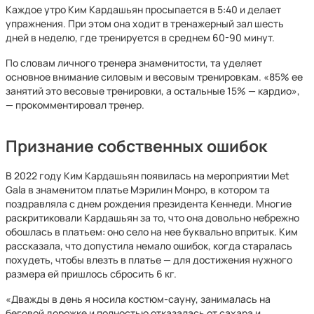
Каждое утро Ким Кардашьян просыпается в 5:40 и делает
упражнения. При этом она ходит в тренажерный зал шесть
дней в неделю, где тренируется в среднем 60-90 минут.
По словам личного тренера знаменитости, та уделяет
основное внимание силовым и весовым тренировкам. «85% ее
занятий это весовые тренировки, а остальные 15% — кардио»,
— прокомментировал тренер.
Признание собственных ошибок
В 2022 году Ким Кардашьян появилась на мероприятии Met
Gala в знаменитом платье Мэрилин Монро, в котором та
поздравляла с днем рождения президента Кеннеди. Многие
раскритиковали Кардашьян за то, что она довольно небрежно
обошлась в платьем: оно село на нее буквально впритык. Ким
рассказала, что допустила немало ошибок, когда старалась
похудеть, чтобы влезть в платье — для достижения нужного
размера ей пришлось сбросить 6 кг.
«Дважды в день я носила костюм-сауну, занималась на
беговой дорожке и полностью отказалась от сахара и