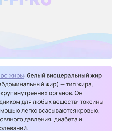
про жиры
:
белый висцеральный жир
 абдоминальный жир) — тип жира,
круг внутренних органов. Он
дником для любых веществ: токсины
помощью легко всасываются кровью,
овяного давления, диабета и
олеваний.