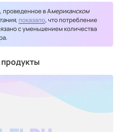
, проведенное в А
мериканском
тания
,
показало
, что потребление
вязано с уменьшением количества
ра.
 продукты