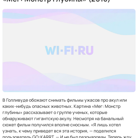
В Голливуде обожают снимать фильмы ужасов про акул или
каких-нибудь опасных животных. Картина «Мег: Монстр
глубины» рассказывает о группе ученых, которые
обнаруживают гигантскую акулу. Несмотря на банальный
сюжет фильм получился вполне сносным. «Я лишь хотел
узнать, к чему приведет вся эта история, — поделился
пользователь GO-KARRT. — И не был разочарован. Теперь жду