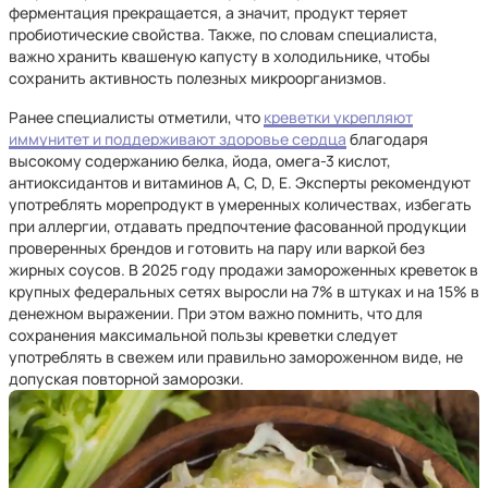
ферментация прекращается, а значит, продукт теряет
пробиотические свойства. Также, по словам специалиста,
важно хранить квашеную капусту в холодильнике, чтобы
сохранить активность полезных микроорганизмов.
Ранее специалисты отметили, что
креветки укрепляют
иммунитет и поддерживают здоровье сердца
благодаря
высокому содержанию белка, йода, омега-3 кислот,
антиоксидантов и витаминов A, C, D, E. Эксперты рекомендуют
употреблять морепродукт в умеренных количествах, избегать
при аллергии, отдавать предпочтение фасованной продукции
проверенных брендов и готовить на пару или варкой без
жирных соусов. В 2025 году продажи замороженных креветок в
крупных федеральных сетях выросли на 7% в штуках и на 15% в
денежном выражении. При этом важно помнить, что для
сохранения максимальной пользы креветки следует
употреблять в свежем или правильно замороженном виде, не
допуская повторной заморозки.