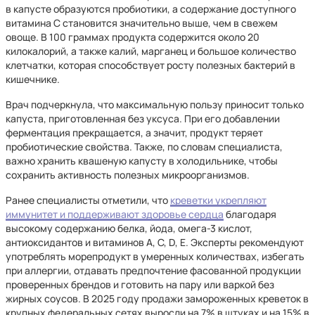
в капусте образуются пробиотики, а содержание доступного
витамина С становится значительно выше, чем в свежем
овоще. В 100 граммах продукта содержится около 20
килокалорий, а также калий, марганец и большое количество
клетчатки, которая способствует росту полезных бактерий в
кишечнике.
Врач подчеркнула, что максимальную пользу приносит только
капуста, приготовленная без уксуса. При его добавлении
ферментация прекращается, а значит, продукт теряет
пробиотические свойства. Также, по словам специалиста,
важно хранить квашеную капусту в холодильнике, чтобы
сохранить активность полезных микроорганизмов.
Ранее специалисты отметили, что
креветки укрепляют
иммунитет и поддерживают здоровье сердца
благодаря
высокому содержанию белка, йода, омега-3 кислот,
антиоксидантов и витаминов A, C, D, E. Эксперты рекомендуют
употреблять морепродукт в умеренных количествах, избегать
при аллергии, отдавать предпочтение фасованной продукции
проверенных брендов и готовить на пару или варкой без
жирных соусов. В 2025 году продажи замороженных креветок в
крупных федеральных сетях выросли на 7% в штуках и на 15% в