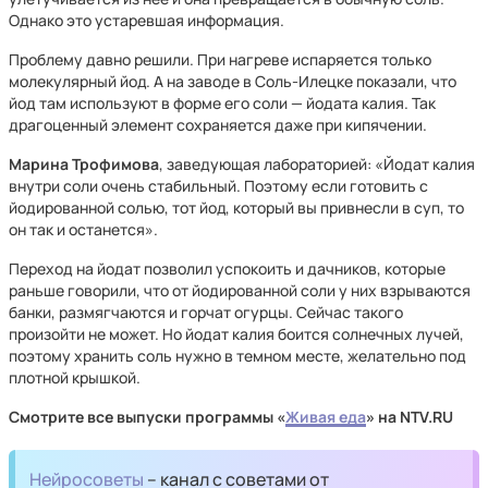
Однако это устаревшая информация.
Проблему давно решили. При нагреве испаряется только
молекулярный йод. А на заводе в Соль-Илецке показали, что
йод там используют в форме его соли — йодата калия. Так
драгоценный элемент сохраняется даже при кипячении.
Марина Трофимова
, заведующая лабораторией: «Йодат калия
внутри соли очень стабильный. Поэтому если готовить с
йодированной солью, тот йод, который вы привнесли в суп, то
он так и останется».
Переход на йодат позволил успокоить и дачников, которые
раньше говорили, что от йодированной соли у них взрываются
банки, размягчаются и горчат огурцы. Сейчас такого
произойти не может. Но йодат калия боится солнечных лучей,
поэтому хранить соль нужно в темном месте, желательно под
плотной крышкой.
Смотрите все выпуски программы «
Живая еда
» на NTV.RU
Нейросоветы
– канал с советами от