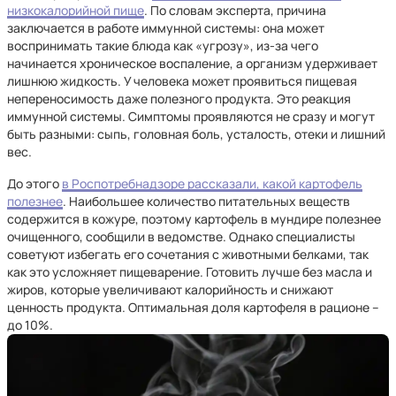
низкокалорийной пище
. По словам эксперта, причина
заключается в работе иммунной системы: она может
воспринимать такие блюда как «угрозу», из-за чего
начинается хроническое воспаление, а организм удерживает
лишнюю жидкость. У человека может проявиться пищевая
непереносимость даже полезного продукта. Это реакция
иммунной системы. Симптомы проявляются не сразу и могут
быть разными: сыпь, головная боль, усталость, отеки и лишний
вес.
До этого
в Роспотребнадзоре рассказали, какой картофель
полезнее
. Наибольшее количество питательных веществ
содержится в кожуре, поэтому картофель в мундире полезнее
очищенного, сообщили в ведомстве. Однако специалисты
советуют избегать его сочетания с животными белками, так
как это усложняет пищеварение. Готовить лучше без масла и
жиров, которые увеличивают калорийность и снижают
ценность продукта. Оптимальная доля картофеля в рационе –
до 10%.