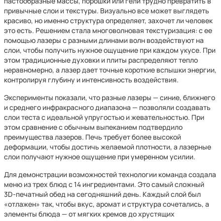
пастообразные массы, порошки или гели трудно превратить в
привычные слои и текстуры. Визуально все может выглядеть
красиво, но именно структура определяет, захочет ли человек
это есть. Решением стала многоволновая текстуризация: с ее
помощью лазеры с разными длинами волн воздействуют на
слои, чтобы получить нужное ощущение при каждом укусе. При
этом традиционные духовки и плиты распределяют тепло
неравномерно, а лазер дает точные короткие вспышки энергии,
контролируя глубину и интенсивность воздействия.
Эксперименты показали, что разные лазеры — синие, ближнего
и среднего инфракрасного диапазона — позволяли создавать
слои теста с идеальной упругостью и жевательностью. При
этом сравнение с обычным выпеканием подтвердило
преимущества лазеров. Печь требует более высокой
деформации, чтобы достичь желаемой плотности, а лазерные
слои получают нужное ощущение при умеренном усилии.
Для демонстрации возможностей технологии команда создала
меню из трех блюд с 14 ингредиентами. Это самый сложный
3D-печатный обед на сегодняшний день. Каждый слой был
«отлажен» так, чтобы вкус, аромат и структура сочетались, а
элементы блюда — от мягких кремов до хрустящих