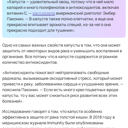
«Капуста — удивительный овощ, потому что в ней мало
калорий и много полифенолов и антиоксидантов, включая
витамин C, —
рассказала
американский диетолог Эмбер
Паконин. — В капусте также полно клетчатки, а еще она
прекрасно впитывает ароматы специй, из-за чего она
прекрасно подходит для тушения».
Одно из самых важных свойств капусты в том, что она может
защитить от некоторых видов рака и уменьшить воспаления в
организме. Все потому что в капусте содержится огромное
количество антиоксидантов.
«Антиоксиданты помогают нейтрализовать свободные
радикалы, вызывающие оксидативный стресс, который может
привести к раку, заболеваниям сердца и ухудшению зрения, —
пояснила Паконин. — Если есть много крестоцветных вроде
капусты, то у вас может снизиться риск развития всех этих
болезней».
Исследования говорят о том, что капуста особенно
эффективна в защите от рака толстой кишки. В 2018 году в
медицинском журнале Immunity были опубликованы