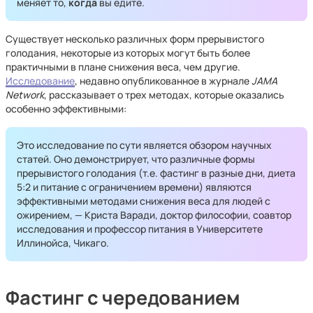
меняет то,
когда
вы едите.
Существует несколько различных форм прерывистого
голодания, некоторые из которых могут быть более
практичными в плане снижения веса, чем другие.
Исследование
, недавно опубликованное в журнале
JAMA
Network
, рассказывает о трех методах, которые оказались
особенно эффективными:
Это исследование по сути является обзором научных
статей. Оно демонстрирует, что различные формы
прерывистого голодания (т.е. фастинг в разные дни, диета
5:2 и питание с ограничением времени) являются
эффективными методами снижения веса для людей с
ожирением, — Криста Варади, доктор философии, соавтор
исследования и профессор питания в Университете
Иллинойса, Чикаго.
Фастинг с чередованием