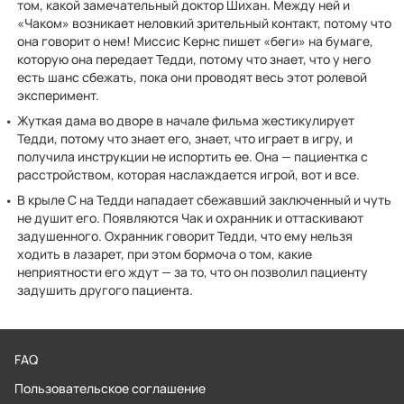
том, какой замечательный доктор Шихан. Между ней и
«Чаком» возникает неловкий зрительный контакт, потому что
она говорит о нем! Миссис Кернс пишет «беги» на бумаге,
которую она передает Тедди, потому что знает, что у него
есть шанс сбежать, пока они проводят весь этот ролевой
эксперимент.
Жуткая дама во дворе в начале фильма жестикулирует
Тедди, потому что знает его, знает, что играет в игру, и
получила инструкции не испортить ее. Она — пациентка с
расстройством, которая наслаждается игрой, вот и все.
В крыле С на Тедди нападает сбежавший заключенный и чуть
не душит его. Появляются Чак и охранник и оттаскивают
задушенного. Охранник говорит Тедди, что ему нельзя
ходить в лазарет, при этом бормоча о том, какие
неприятности его ждут — за то, что он позволил пациенту
задушить другого пациента.
FAQ
Пользовательское соглашение