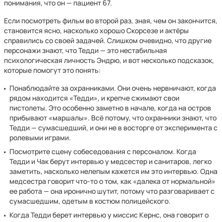
понимания, что он — пациент 67.
Если посмотреть фильм во второй раз, зная, чем он закончится,
становится ясно, насколько хорошо Скорсезе и актёры
справились со своей задачей. Слишком очевидно, что другие
персонажи знают, что Тедди — это нестабильная
психологическая личность Эндрю, и вот несколько подсказок,
которые помогут это понять:
Понаблюдайте за охранниками. Они очень нервничают, когда
рядом находится «Тедди», и крепче сжимают свои
пистолеты. Это особенно заметно в начале, когда на остров
прибывают «маршалы». Всё потому, что охранники знают, что
Тедди — сумасшедший, и они не в восторге от эксперимента с
ролевыми играми.
Посмотрите сцену собеседования с персоналом. Когда
Тедди и Чак берут интервью у медсестер и санитаров, легко
заметить, насколько нелепым кажется им это интервью. Одна
медсестра говорит что-то о том, как «далека от нормальной»
ее работа — она иронично шутит, потому что разговаривает с
сумасшедшим, одетым в костюм полицейского.
Когда Тедди берет интервью у миссис Кернс, она говорит о