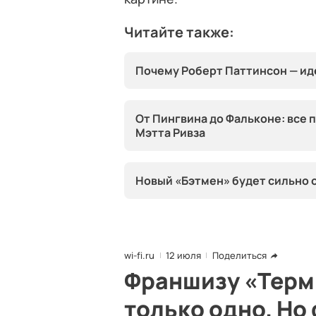
Читайте также:
Почему Роберт Паттинсон — и
От Пингвина до Фальконе: все 
Мэтта Ривза
Новый «Бэтмен» будет сильно 
wi-fi.ru
12 июля
Поделиться
Франшизу «Терм
только одно. Но