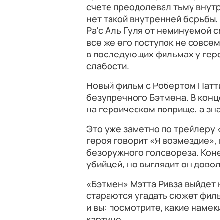
счете преодолевал тьму внутр
нет такой внутренней борьбы,
Ра'с Аль Гуля от неминуемой с
все же его поступок не совсе
в последующих фильмах у гер
слабости.
Новый фильм с Робертом Пат
безупречного Бэтмена. В конц
на героическом поприще, а зн
Это уже заметно по трейлеру 
героя говорит «Я возмездие», 
безоружного головореза. Коне
убийцей, но выглядит он дово
«Бэтмен» Мэтта Ривза выйдет н
стараются угадать сюжет фил
и вы: посмотрите, какие намек
картине.