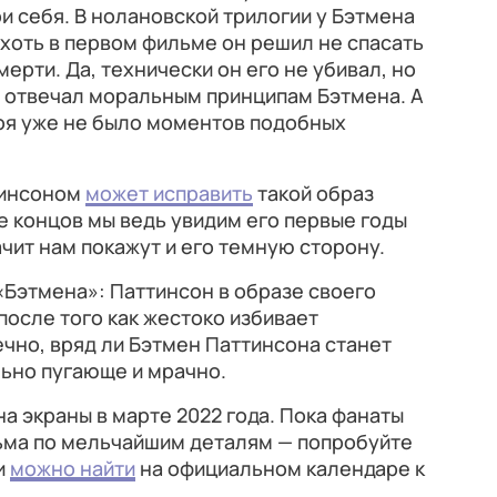
и себя. В нолановской трилогии у Бэтмена
 хоть в первом фильме он решил не спасать
мерти. Да, технически он его не убивал, но
м отвечал моральным принципам Бэтмена. А
оя уже не было моментов подобных
тинсоном
может исправить
такой образ
е концов мы ведь увидим его первые годы
ачит нам покажут и его темную сторону.
«Бэтмена»: Паттинсон в образе своего
после того как жестоко избивает
чно, вряд ли Бэтмен Паттинсона станет
льно пугающе и мрачно.
а экраны в марте 2022 года. Пока фанаты
ьма по мельчайшим деталям — попробуйте
и
можно найти
на официальном календаре к