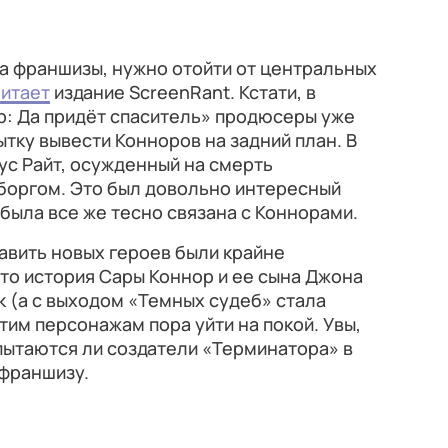
а франшизы, нужно отойти от центральных
читает
издание ScreenRant. Кстати, в
р: Да придёт спаситель» продюсеры уже
ку вывести Конноров на задний план. В
ус Райт, осужденный на смерть
иборгом. Это был довольно интересный
 была все же тесно связана с Коннорами.
авить новых героев были крайне
что история Сары Коннор и ее сына Джона
к (а с выходом «Темных судеб» стала
тим персонажам пора уйти на покой. Увы,
опытаются ли создатели «Терминатора» в
 франшизу.