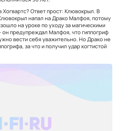
в Хогвартс? Ответ прост: Клювокрыл. В
 Клювокрыл напал на Драко Малфоя, потому
изошло на уроке по уходу за магическими
— он предупреждал Малфоя, что гиппогриф
нужно вести себя уважительно. Но Драко не
погрифа, за что и получил удар когтистой