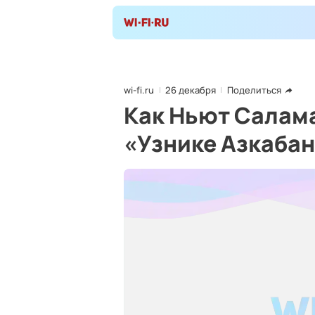
wi-fi.ru
26 декабря
Поделиться
Как Ньют Салама
«Узнике Азкаба