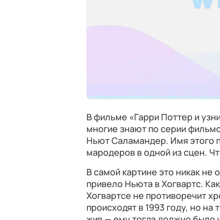
В фильме «Гарри Поттер и узн
многие знают по серии фильмо
Ньют Саламандер. Имя этого 
мародеров в одной из сцен. Чт
В самой картине это никак не 
привело Ньюта в Хогвартс. Ка
Хогвартсе не противоречит хр
происходят в 1993 году, но на
жив — ему тогда должно было 