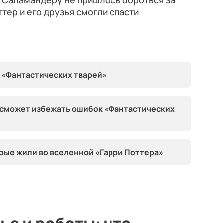
, Саламандеру не пришлось бороться за
тер и его друзья смогли спасти
 «Фантастических тварей»
» сможет избежать ошибок «Фантастических
орые жили во вселенной «Гарри Поттера»