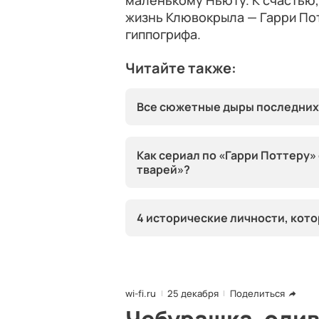
маленькому Ньюту. К счастью
жизнь Клювокрыла — Гарри Пот
гиппогрифа.
Читайте также:
Все сюжетные дыры последних
Как сериал по «Гарри Поттеру
тварей»?
4 исторические личности, кот
wi-fi.ru
25 декабря
Поделиться