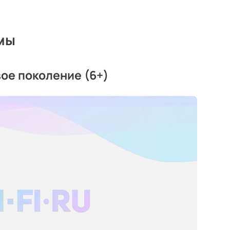
мы
вое поколение (6+)