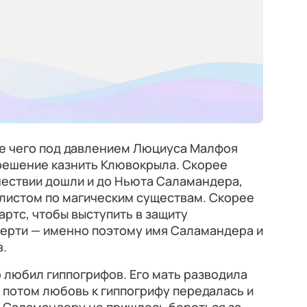
ле чего под давлением Люциуса Малфоя
решение казнить Клювокрыла. Скорее
шествии дошли и до Ньюта Саламандера,
иалистом по магическим существам. Скорее
артс, чтобы выступить в защиту
мерти — именно поэтому имя Саламандера и
в.
 любил гиппогрифов. Его мать разводила
а потом любовь к гиппогрифу передалась и