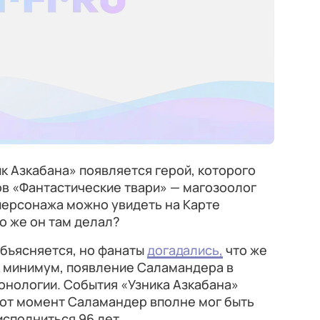
ик Азкабана» появляется герой, которого
в «Фантастические твари» — магозоолог
персонажа можно увидеть на Карте
о же он там делал?
объясняется, но фанаты
догадались,
что же
к минимум, появление Саламандера в
онологии. События «Узника Азкабана»
 тот момент Саламандер вполне мог быть
исполниться 96 лет.