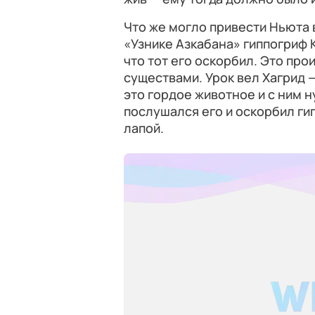
Что же могло привести Ньюта 
«Узнике Азкабана» гиппогриф
что тот его оскорбил. Это про
существами. Урок вел Хагрид 
это гордое животное и с ним 
послушался его и оскорбил гип
лапой.