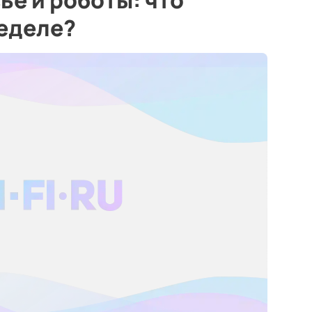
ье и роботы: что
неделе?