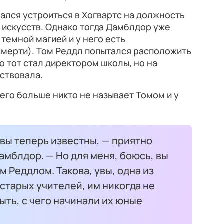
ался устроиться в Хогвартс на должность
 искусств. Однако тогда Дамблдор уже
темной магией и у него есть
мерти). Том Реддл попытался расположить
о тот стал директором школы, но на
йствовала.
 его больше никто не называет Томом и у
 вы теперь известны, — приятно
мблдор. — Но для меня, боюсь, вы
м Реддлом. Такова, увы, одна из
старых учителей, им никогда не
ыть, с чего начинали их юные