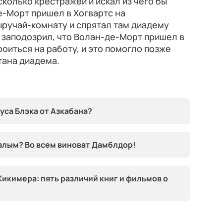
колько крестражей и искал из чего бы
е-Морт пришел в Хогвартс на
ыручай-комнату и спрятал там диадему
 заподозрил, что Волан-де-Морт пришел в
роиться на работу, и это помогло позже
тана диадема.
уса Блэка от Азкабана?
 злым? Во всем виноват Дамблдор!
икимера: пять различий книг и фильмов о