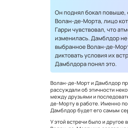
Он поднял бокал повыше, 
Волан-де-Морта, лицо ко
Гарри чувствовал, что ат
изменилась. Дамблдор не
выбранное Волан-де-Морт
диктовать условия их встр
Дамблдора понял это.
Волан-де-Морт и Дамблдор п
рассуждали об этичности неко
между друзьями и последоват
де-Морту в работе. Именно по
Дамблдор будет его самым се
У этой встречи было и другое