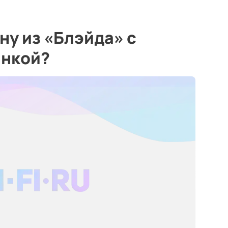
ну из «Блэйда» с
инкой?