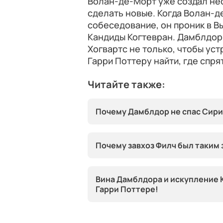
Волан-де-Морт уже создал нес
сделать новые. Когда Волан-д
собеседование, он проник в В
Кандиды Когтевран. Дамблдор
Хогвартс не только, чтобы уст
Гарри Поттеру найти, где спря
Читайте также:
Почему Дамблдор не спас Сири
Почему завхоз Филч был таким
Вина Дамблдора и искупление К
Гарри Поттере!