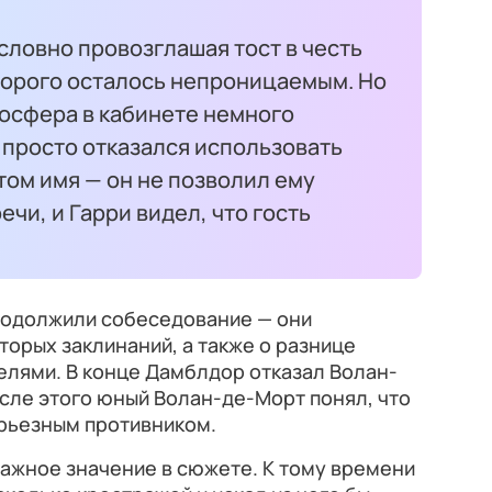
словно провозглашая тост в честь
торого осталось непроницаемым. Но
мосфера в кабинете немного
 просто отказался использовать
ом имя — он не позволил ему
ечи, и Гарри видел, что гость
родолжили собеседование — они
торых заклинаний, а также о разнице
елями. В конце Дамблдор отказал Волан-
сле этого юный Волан-де-Морт понял, что
рьезным противником.
 важное значение в сюжете. К тому времени