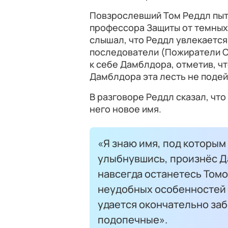
Повзрослевший Том Реддл пыт
профессора Защиты от темных
слышал, что Реддл увлекается 
последователи (Пожиратели С
к себе Дамблдора, отметив, чт
Дамблдора эта лесть не поде
В разговоре Реддл сказал, что
него новое имя.
«Я знаю имя, под которым
улыбнувшись, произнёс Да
навсегда останетесь Томо
неудобных особенностей 
удается окончательно заб
подопечные».