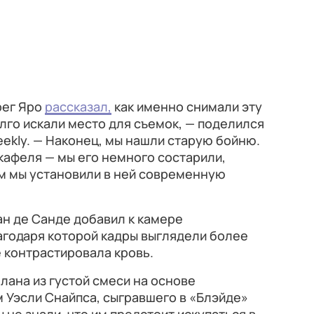
рег Яро
рассказал,
как именно снимали эту
лго искали место для съемок, — поделился
eekly. — Наконец, мы нашли старую бойню.
кафеля — мы его немного состарили,
ем мы установили в ней современную
н де Санде добавил к камере
агодаря которой кадры выглядели более
 контрастировала кровь.
лана из густой смеси на основе
м Уэсли Снайпса, сыгравшего в «Блэйде»