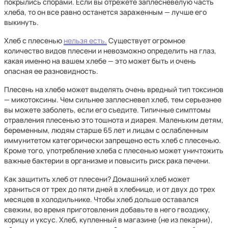
покрылись спорами. Если вы отрежете заплесневелую часть
хлеба, то он все равно останется зараженным — лучше его
выкинуть.
Хлеб с плесенью
нельзя есть.
Существует огромное
количество видов плесени и невозможно определить на глаз,
какая именно на вашем хлебе — это может быть и очень
опасная ее разновидность.
Плесень на хлебе может выделять очень вредный тип токсинов
— микотоксины. Чем сильнее заплесневел хлеб, тем серьезнее
вы можете заболеть, если его съедите. Типичные симптомы
отравления плесенью это тошнота и диарея. Маленьким детям,
беременным, людям старше 65 лет и лицам с ослабленным
иммунитетом категорически запрещено есть хлеб с плесенью.
Кроме того, употребление хлеба с плесенью может уничтожить
важные бактерии в организме и повысить риск рака печени.
Как защитить хлеб от плесени? Домашний хлеб может
храниться от трех до пяти дней в хлебнице, и от двух до трех
месяцев в холодильнике. Чтобы хлеб дольше оставался
свежим, во время приготовления добавьте в него гвоздику,
корицу и уксус. Хлеб, купленный в магазине (не из пекарни),