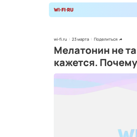
wi-fi.ru
23 марта
Поделиться
Мелатонин не та
кажется. Почем