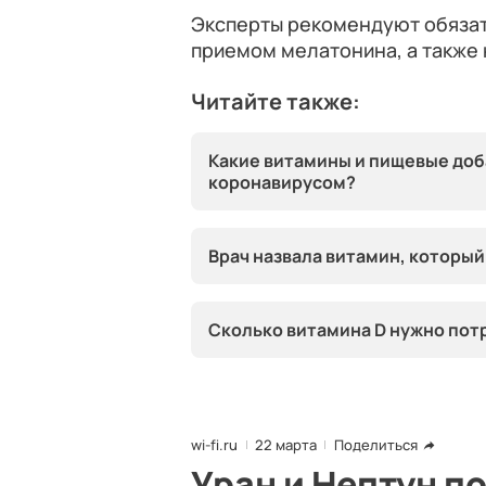
Эксперты рекомендуют обязат
приемом мелатонина, а также
Читайте также:
Какие витамины и пищевые доб
коронавирусом?
Врач назвала витамин, которы
Сколько витамина D нужно пот
wi-fi.ru
22 марта
Поделиться
Уран и Нептун п