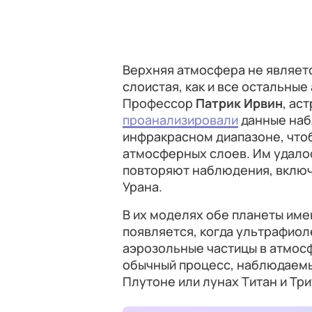
Верхняя атмосфера не являетс
слоистая, как и все остальны
Профессор
Патрик Ирвин
, ас
проанализировали
данные наб
инфракрасном диапазоне, что
атмосферных слоев. Им удалос
повторяют наблюдения, включ
Урана.
В их моделях обе планеты им
появляется, когда ультрафио
аэрозольные частицы в атмосф
обычный процесс, наблюдаемый
Плутоне или лунах Титан и Три