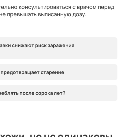
ельно консультироваться с врачом перед
 не превышать выписанную дозу.
авки снижают риск заражения
й предотвращает старение
реблять после сорока лет?
охожи, но не одинаковы.