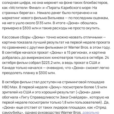
солидная цифра, но она меркнет на фоне таких блокбастеров,
как «Мстители: Финал» и «Пираты Карибского моря: На
странных берегах». Немало денег было потрачено и на
маркетинг нового фильма Вильнева — по последним оценкам,
на него ушло около $135 млн. В итоге «Дюна» обошлась
примерно в $300 млн и такие расходы не просто окупить.
Кассовые сборы «Дюны» точно можно назвать отличными —
картина показала лучший результат на первой неделе проката
по сравнению с другими фильмами от Warner Bros. в этом году.
В сентябре начался прокат «Дюны» в 15 регионах, и картина
добралась до американских кинотеатров только в октябре. 24
октября фильм собрал $223,2 млн, а ведь прокат в США и
Канаде только начался — очевидно, что «Дюна» сможет легко
преодолеть планку в $300 млн.
В октябре фильм стал доступен на стриминговой площадке
HBO Max. В первой неделе «Дюну» посмотрели более 1,9 млн
зрителей из США и это хороший результат («Дюна» даже
обогнала «Лигу Справедливости Зака Снайдера», которую на
первой неделе посмотрели только 1,8 млн пользователей). Да,
«Дюна» еще отстает от таких лидеров площадки, как «Отряд
самоубийц», однако руководство Warner Bros.
довольно