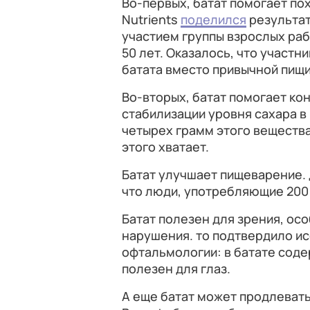
Во-первых, батат помогает пох
Nutrients
поделился
результат
участием группы взрослых раб
50 лет. Оказалось, что участн
батата вместо привычной пищи
Во-вторых, батат помогает кон
стабилизации уровня сахара в 
четырех грамм этого вещества
этого хватает.
Батат улучшает пищеварение. 
что люди, употребляющие 200 г
Батат полезен для зрения, осо
нарушения. то подтвердило и
офтальмологии: в батате соде
полезен для глаз.
А еще батат может продлевать ж