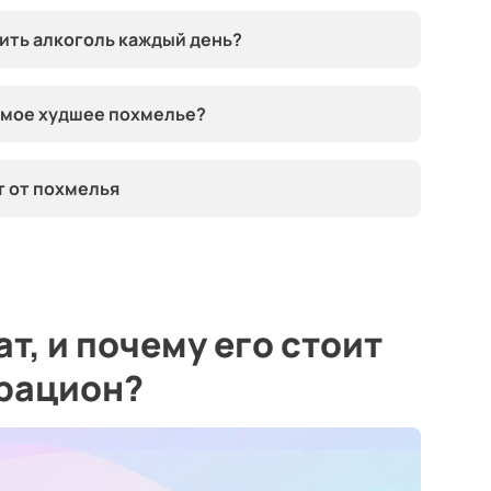
пить алкоголь каждый день?
самое худшее похмелье?
т от похмелья
т, и почему его стоит
 рацион?