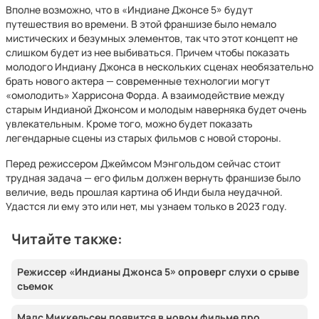
Вполне возможно, что в «Индиане Джонсе 5» будут
путешествия во времени. В этой франшизе было немало
мистических и безумных элементов, так что этот концепт не
слишком будет из нее выбиваться. Причем чтобы показать
молодого Индиану Джонса в нескольких сценах необязательно
брать нового актера — современные технологии могут
«омолодить» Харрисона Форда. А взаимодействие между
старым Индианой Джонсом и молодым наверняка будет очень
увлекательным. Кроме того, можно будет показать
легендарные сцены из старых фильмов с новой стороны.
Перед режиссером Джеймсом Мэнгольдом сейчас стоит
трудная задача — его фильм должен вернуть франшизе было
величие, ведь прошлая картина об Инди была неудачной.
Удастся ли ему это или нет, мы узнаем только в 2023 году.
Читайте также:
Режиссер «Индианы Джонса 5» опроверг слухи о срыве
съемок
Мадс Миккельсен появится в новом фильме про