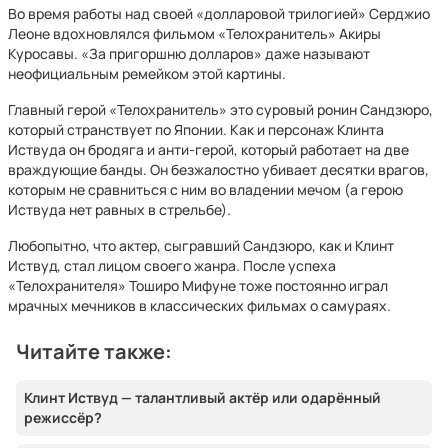
Во время работы над своей «долларовой трилогией» Серджио
Леоне вдохновлялся фильмом «Телохранитель» Акиры
Куросавы. «За пригоршню долларов» даже называют
неофициальным ремейком этой картины.
Главный герой «Телохранитель» это суровый ронин Сандзюро,
который странствует по Японии. Как и персонаж Клинта
Иствуда он бродяга и анти-герой, который работает на две
враждующие банды. Он безжалостно убивает десятки врагов,
которым не сравниться с ним во владении мечом (а герою
Иствуда нет равных в стрельбе).
Любопытно, что актер, сыгравший Сандзюро, как и Клинт
Иствуд, стал лицом своего жанра. После успеха
«Телохранителя» Тоширо Мифуне тоже постоянно играл
мрачных мечников в классических фильмах о самураях.
Читайте также:
Клинт Иствуд — талантливый актёр или одарённый
режиссёр?