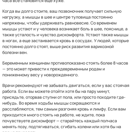
часа все становится еще хуже.
Когда вы долго стоите, ваш позвоночник получает сильную
нагрузку, а мышцы в шее и центре туловища постоянно
напряжены, чтобы удерживать равновесие. Со временем
мышцы устают и у человека возникает боль в шее, пояснице, а
также усталость и чувство дискомфорта. Устают также мышцы
в ногах, а еще застаивается кровь в сосудах. У людей, которые
постоянно долго стоят, выше риск развития варикозной
болезни вен.
Беременным женщинам противопоказано стоять более 8 часов
— это может привести к преждевременным родам и
пониженному весу у новорожденного.
Врачи рекомендуют не забывать двигаться, если у вас стоячая
работа. Если вы можете отойти хотя бы на пару минут,
присядьте, оторвав ступни от пола, или просто походите где-
нибудь. Во время ходьбы мышцы сокращаются и
расслабляются, тем самым разгоняя кровь и лимфу. Если вам
приходится много стоять на работе, не ждите, пока
почувствуете дискомфорт — старайтесь каждый полчаса
менять позу, подтягиваться, сгибать колени или хотя бы на