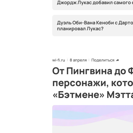
Джордж Лукас добавил самого с
Дуэль Оби-Вана Кеноби с Дарто
планировал Лукас?
wi-fi.ru
8 апреля
Поделиться
От Пингвина до 
персонажи, кото
«Бэтмене» Мэтт