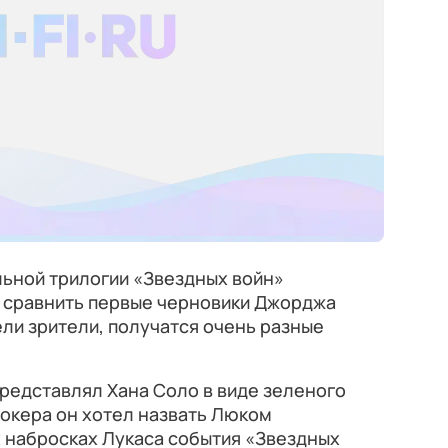
льной трилогии «Звездных войн»
 сравнить первые черновики Джорджа
дели зрители, получатся очень разные
редставлял Хана Соло в виде зеленого
окера он хотел назвать Люком
 набросках Лукаса события «Звездных