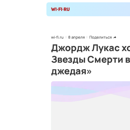
wi-fi.ru
8 апреля
Поделиться
Джордж Лукас хо
Звезды Смерти 
джедая»