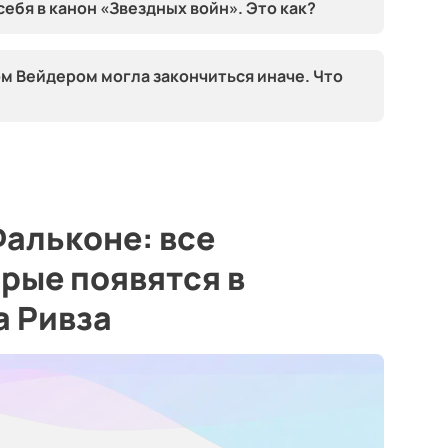
ебя в канон «Звездных войн». Это как?
м Вейдером могла закончиться иначе. Что
Фальконе: все
рые появятся в
а Ривза