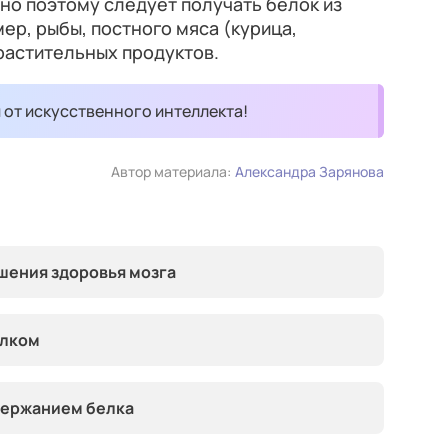
но поэтому следует получать белок из
ер, рыбы, постного мяса (курица,
 растительных продуктов.
и от искусственного интеллекта!
Автор материала:
Александра Зарянова
шения здоровья мозга
елком
держанием белка