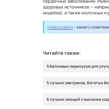
сердечных заболеваний. Имен
здоровых источников — наприм
индейка), а также молочных и
Нейросоветы
– канал с советам
Читайте также:
5 белковых перекусов для улуч
5 лучших завтраков, богатых б
6 лучших овощей с высоким со