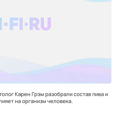
толог Карен Грэм разобрали состав пива и
 влияет на организм человека.